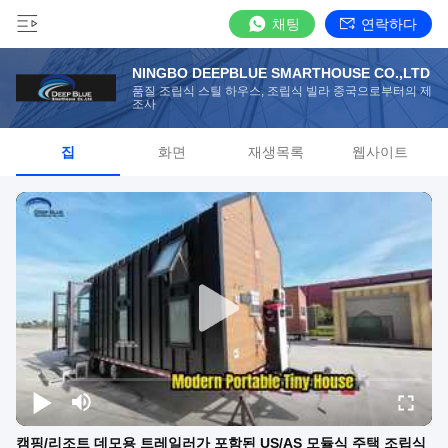
채팅
연락하다
NINGBO DEEPBLUE SMARTHOUSE CO.,LTD
품질 조립식 스틸 하우스, 조립식 빌라 중국으로부터의 제
조사
집
화면
재생목록
웹사이트
캠핑/리조트 데모용 트레일러가 포함된 US/AS 모듈식 주택 조립식