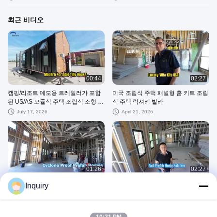
최근 비디오
00:44
02:27
캠핑/리조트 데모용 트레일러가 포함
미국 조립식 주택 패널형 홈 키트 조립
된 US/AS 모듈식 주택 조립식 소형 주
식 주택 럭셔리 빌라
택 키트 보기
July 17, 2026
April 21, 2026
01:26
02:27
시청: WPC 클래딩 사전 제조 주택 사
미국 조립식 경량 철골 주택 단독 주택
Inquiry
이클론 방지 현대식 조립식 홈 키트 쇼
April 21, 2026
케이스
April 21, 2026