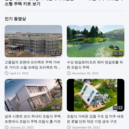
소형 주택 키트 보기
인기 동영상
02:22
00:38
고품질의 초현대 프리팩트 주택 가벼
수상 방갈로/리조트 워터 방갈로를 위
운 가이즈 스틸 프레임 프리팩트 하우
한 조립식 주택
스 럭셔리 빌라
April 14, 2022
December 28, 2021
00:48
00:13
섬유 시멘트 보드 럭셔리 조립식 주택
조립식 가벼운 강철 구조 집 아주 새로
초현대식 조립식 주택 조립식 홈 키트
운 호텔 단위 작은 가정 금속 구조
January 22, 2022
September 08, 2022