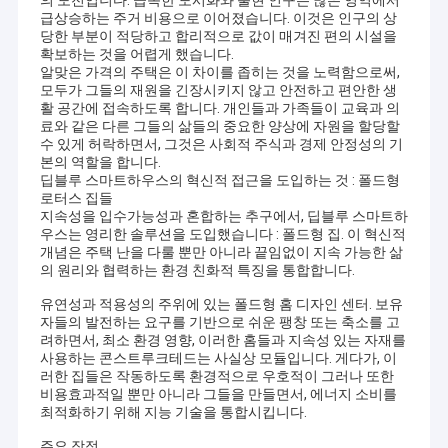
의 도전입니다. 급속한 도시화와 출현 인구는 많은 영역에서
급상승하는 주거 비용으로 이어졌습니다. 이것은 인구의 상
당한 부분이 적당하고 합리적으로 값이 매겨진 편의 시설을
확보하는 것을 어렵게 했습니다.
알맞은 가격의 주택은 이 차이를 좁히는 것을 노력함으로써,
모두가 그들의 재원을 긴장시키지 않고 안전하고 편안한 생
활 공간에 접속하도록 합니다. 개인들과 가족들이 교육과 의
료와 같은 다른 그들의 삶들의 중요한 양상에 자원을 할당할
수 있게 허락하면서, 그것은 사회적 주식과 경제 안정성의 기
본의 역할을 합니다.
딥블루 스마트하우스의 혁신적 접근을 도입하는 것 : 폴드형
로터스 집들
지속성을 입수가능성과 혼합하는 추구에서, 딥블루 스마트하
우스는 영리한 솔루션을 도입했습니다 : 폴드형 집. 이 혁신적
개념은 주택 난을 다룰 뿐만 아니라 끝임없이 지속 가능한 삶
의 원리와 협력하는 환경 친화적 특징을 통합합니다.
유연성과 적용성의 주위에 있는 폴드형 홈 디자인 센터. 보유
자들의 발전하는 요구를 기반으로 쉬운 팽창 또는 축소를 고
려하면서, 최소 환경 영향, 이러한 홈들과 지속성 있는 자재를
사용하는 콘스트루크테드는 사실상 모듈입니다. 게다가, 이
러한 집들은 작동하도록 환경적으로 우호적이 그러나 또한
비용효과적일 뿐만 아니라 그들을 만들면서, 에너지 소비를
최적화하기 위해 지능 기술을 통합시킵니다.
주요 장점