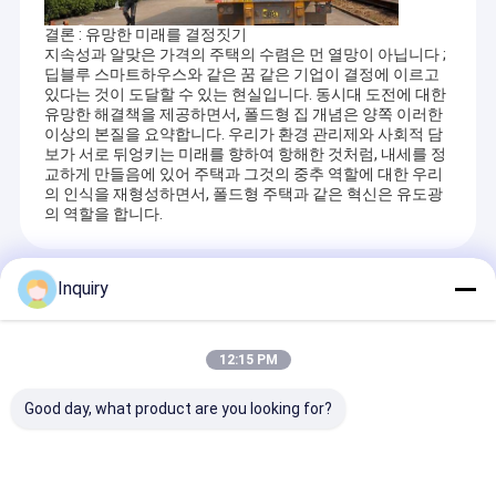
공합니다.
우리 에 관한 것
결론 : 유망한 미래를 결정짓기
지속성과 알맞은 가격의 주택의 수렴은 먼 열망이 아닙니다 ;
공장 투어
딥블루 스마트하우스와 같은 꿈 같은 기업이 결정에 이르고
있다는 것이 도달할 수 있는 현실입니다. 동시대 도전에 대한
유망한 해결책을 제공하면서, 폴드형 집 개념은 양쪽 이러한
품질 관리
이상의 본질을 요약합니다. 우리가 환경 관리제와 사회적 담
보가 서로 뒤엉키는 미래를 향하여 항해한 것처럼, 내세를 정
저희와 연락
교하게 만들음에 있어 주택과 그것의 중추 역할에 대한 우리
의 인식을 재형성하면서, 폴드형 주택과 같은 혁신은 유도광
의 역할을 합니다.
뉴스
사건
추천상품
Inquiry
인용 을 요청 하십시오
우리는 새로운 대형 가공 센터와 현대적인 생산 작업장을 보유하고
있습니다. 이는
12:15 PM
생산 장비의 정확성이 모든 기준을 엄격히 준수하는지 확인하십시
오.
Good day, what product are you looking for?
조립식 스틸 하우스
기술 사양을 준수하고 생산 전반에 걸쳐 최고의 품질 관리를 유지합
니다.
조립식 빌라
효율적이고 내구성이 뛰
전공형 가벼운 사이즈
AS4600 가벼