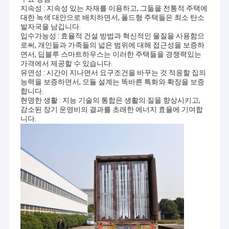
지속성 : 지속성 있는 자재를 이용하고, 그들을 전통적 주택에
대한 녹색 대안으로 배치하면서, 폴드형 주택들은 최소 탄소
발자국을 남깁니다.
입수가능성 : 효율적 건설 방법과 혁신적인 물질을 사용함으
로써, 개인들과 가족들의 넓은 범위에 대해 접근성을 보증하
면서, 딥블루 스마트하우스는 이러한 주택들을 경쟁력있는
가격에서 제공할 수 있습니다.
유연성 : 시간이 지나면서 요구조건을 바꾸는 것 적응할 집의
능력을 보증하면서, 모듈 설계는 똑바른 특화와 확장을 보증
합니다.
현명한 생활 : 지능 기술의 통합은 생활의 질을 향상시키고,
감소된 장기 운영비의 결과를 초래한 에너지 효율에 기여합
니다.
집
David Chen이 2009년에 처음 문을 연 이래로 우리는 경량 강철 프레
제품
임 시스템을 제공하게 된 것을 자랑스럽게 생각합니다.
조립식 주택, 가벼운 강철 집, 고급 빌라, 작은 집, 타운하우스, 조립식
주택, 조립식 아파트, 조립식 상업용
비디오
건물, 군 막사, 조립식 주택 및 대학 기숙사를 전 세계 사람들에게 제