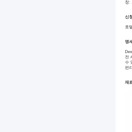
창:
신청
호텔
명
De
전 
수 
편리
재료