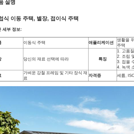
품 설명
럽식 이동 주택, 별장, 접이식 주택
 세부 정보:
생활을 
름
이동식 주택
애플리케이션
주택
1. 고품
2. 조립
상
당신의 재료 선택에 따라
특징
3. 접을 
4. 녹색 
가벼운 강철 프레임 및 기타 장식 재
료
자격증
세륨, ISO
료