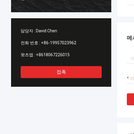
천합니
담당자 :
David Chen
메
전화 번호 :
+86-19957023962
왓츠앱 :
+8618067226015
접촉