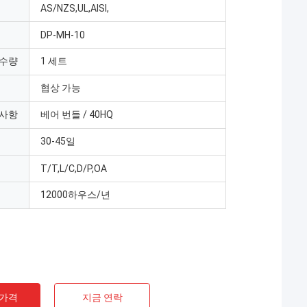
AS/NZS,UL,AISI,
DP-MH-10
 수량
1 세트
협상 가능
 사항
베어 번들 / 40HQ
30-45일
T/T,L/C,D/P,OA
12000하우스/년
 가격
지금 연락