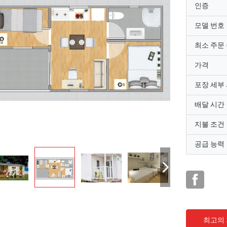
인증
모델 번호
최소 주문
가격
포장 세부
배달 시간
지불 조건
공급 능력
최고의