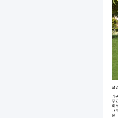
설명
키워
주요
외부
내부
문: