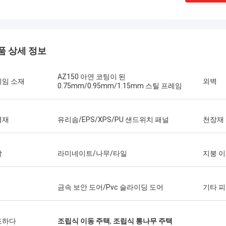
품 상세 정보
AZ150 아연 코팅이 된
레임 소재
외벽
0.75mm/0.95mm/1.15mm 스틸 프레임
열재
유리솜/EPS/XPS/PU 샌드위치 패널
천장재
닥
라미네이트/나무/타일
지붕 
마이클 케언즈
금속 보안 도어/Pvc 슬라이딩 도어
기타 
게리
 어디에서나 배송할 수 있는 강철 프
하우징 솔루션을 찾는 사람들에게
Deepblue의 팀워크는 
Blue Smarthouse의 David를 적극 추
이 있습니다. 저는 그들을
조하다
조립식 이동 주택
,
조립식 통나무 주택