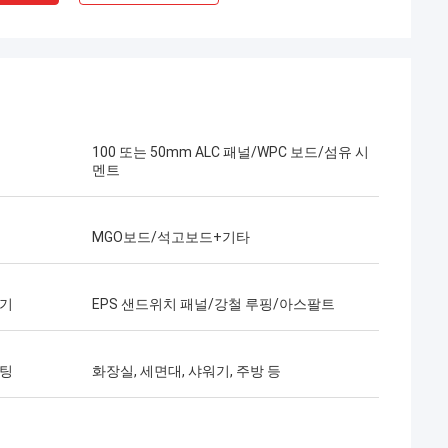
100 또는 50mm ALC 패널/WPC 보드/섬유 시
멘트
MGO보드/석고보드+기타
이기
EPS 샌드위치 패널/강철 루핑/아스팔트
피팅
화장실, 세면대, 샤워기, 주방 등
단발
매우 진지하고 책임감
정말 멋진 팀입니다.나는 파트너가 되어 기쁩
 믿습니다.
니다. 또한 삶의 친구가 되어 기쁩니다.