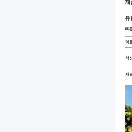
제
유
빠른
이
색
재