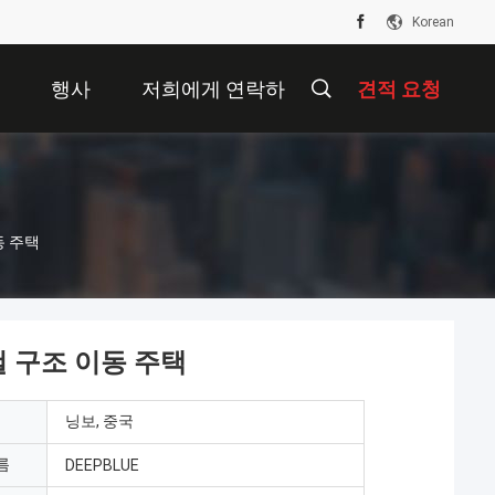
Korean
면
행사
저희에게 연락하
견적 요청
십시오
동 주택
철 구조 이동 주택
닝보, 중국
름
DEEPBLUE