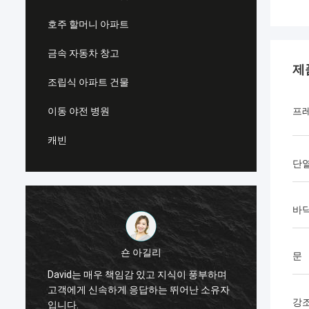
호주 할머니 아파트
금속 자동차 창고
제
조립식 아파트 건물
이동 야전 병원
프
캐빈
단
바
숀 아길리
문
전 세계
David는 매우 책임감 있고 지식이 풍부하며
답
레임 
고객에게 신속하게 응답하는 뛰어난 소유자
지
Deep 
강
입니다.