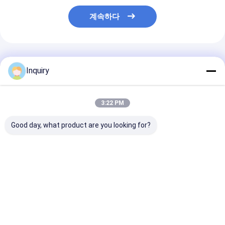
계속하다
추천된 제품
Inquiry
3:22 PM
Good day, what product are you looking for?
고급 럭셔리 모듈형 전
Wpc 클래딩 전 제조된
공장 직선 DeepB
공 주택 아파트 공동 주
주택 사이클론 증거 현
이트 가이즈 강철
거용 가벼운 철강 프레
대 조립식 가정 장비
임 할머니 아파트
임 구조
로 맞춤형 주택 
최고의 가격
최고의 가격
최고의 