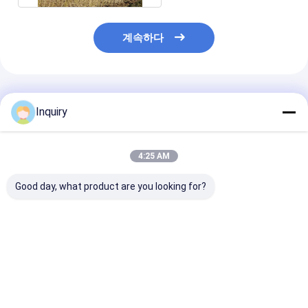
계속하다
추천된 제품
Inquiry
4:25 AM
Good day, what product are you looking for?
콤팩트 모듈형 주택 전
모듈형 전조주택 소형주
오스트레일리아 
공형 소형 주택 모빌 라
택 휠 위 주택 임대용 가
선 중국 전공 휠 
이빙을 위한 바퀴에 있
벼운 가이즈 강철 프레
은 집 배송 준비
는 집
임
최고의 가격
최고의 가격
최고의 