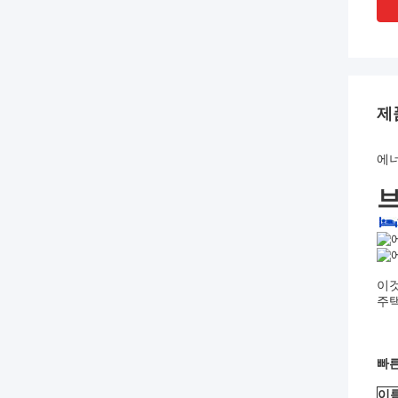
제
에너
이것
주택
빠른
이