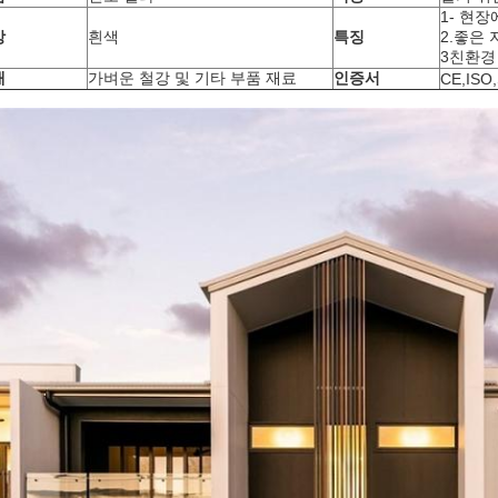
1- 현
상
흰색
특징
2.좋은 
3친환경
재
가벼운 철강 및 기타 부품 재료
인증서
CE,ISO