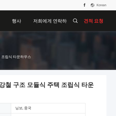
Korean
면
행사
저희에게 연락하
견적 요청
십시오
택 조립식 타운하우스
강철 구조 모듈식 주택 조립식 타운
닝보, 중국