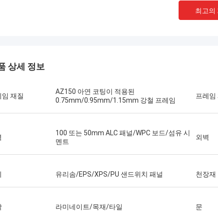
최고의
품 상세 정보
AZ150 아연 코팅이 적용된
레임 재질
프레임
0.75mm/0.95mm/1.15mm 강철 프레임
100 또는 50mm ALC 패널/WPC 보드/섬유 시
벽
외벽
멘트
마이클 케언즈
리
유리솜/EPS/XPS/PU 샌드위치 패널
천장재
게리
 어디에서나 배송할 수 있는 강철 프
하우징 솔루션을 찾는 사람들에게
Deepblue의 팀워크는 
닥
라미네이트/목재/타일
문
Blue Smarthouse의 David를 적극 추
이 있습니다. 저는 그들을