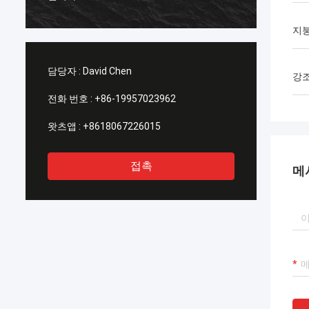
천합니
지붕
담당자 :
David Chen
강
전화 번호 :
+86-19957023962
왓츠앱 :
+8618067226015
접촉
메