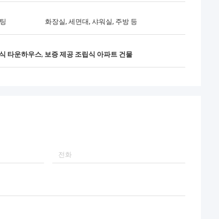
피팅
화장실, 세면대, 샤워실, 주방 등
듈식 타운하우스
,
보증 제공 조립식 아파트 건물