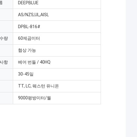
름
DEEPBLUE
AS/NZS,UL,AISI,
DPBL-816#
 수량
60제곱미터
협상 가능
 사항
베어 번들 / 40HQ
30-45일
TT, LC, 웨스턴 유니온
9000평방미터/월