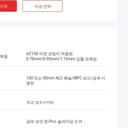
 가격
지금 연락
AZ150 아연 코팅이 적용된
 재질
0.75mm/0.95mm/1.15mm 강철 프레임
100 또는 50mm ALC 패널/WPC 보드/섬유 시
멘트
석고 보드+기타
단발
매우 진지하고 책임감
정말 멋진 팀입니다.나는 파트너가 되어 기쁩
금속 보안 문/Pvc 슬라이딩 도어
 믿습니다.
니다. 또한 삶의 친구가 되어 기쁩니다.