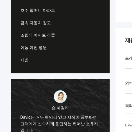
호주 할머니 아파트
금속 자동차 창고
조립식 아파트 건물
제
이동 야전 병원
프
캐빈
외
격
숀 아길리
전 세계
David는 매우 책임감 있고 지식이 풍부하며
답
레임 
고객에게 신속하게 응답하는 뛰어난 소유자
바
지
Deep 
입니다.