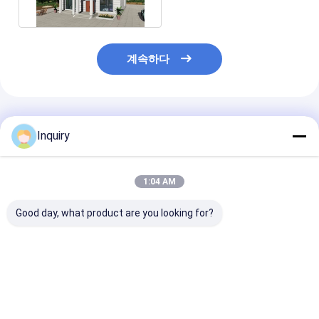
계속하다
추천된 제품
Inquiry
1:04 AM
Good day, what product are you looking for?
현대식 조립식 패널 주
ICC-ES 인증 럭셔리 2
오스트레일리아 
택 키트 모듈러 주택
층 모듈러 주택 현대식
리 창문 금속 보안
AS/US 표준 경량 철골
이동식 경량 철골 키트
벼운 철 구조 사
주택 빌라
된 주택
최고의 가격
최고의 가격
최고의 