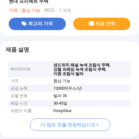
현대 프리팩트 주택
가격：협상 가능
MOQ：1 세트
최고의 가격
지금 연락
제품 설명
,
샌드위치 패널 녹색 조립식 주택
하이라이트
,
강철 프레임 녹색 조립식 주택
이중 조립식 빌라
가격
협상 가능
공급 능력
12000하우스/년
모델 번호
빌라 35
배달 시간
30-45일
브랜드 이름
Deepblue
더 많은 것을 전망하십시오