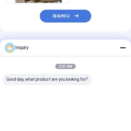
계속하다
추천된 제품
Inquiry
2:31 AM
Good day, what product are you looking for?
현대식 조립식 패널 주
ICC-ES 인증 럭셔리 2
오스트레일리아 
택 키트 모듈러 주택
층 모듈러 주택 현대식
리 창문 금속 보안
AS/US 표준 경량 철골
이동식 경량 철골 키트
벼운 철 구조 사
주택 빌라
된 주택
최고의 가격
최고의 가격
최고의 