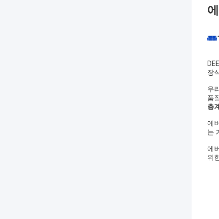
에
DE
장식
우리
품질
층계
에버
는 
에버
위한