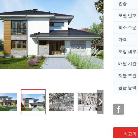
인증
모델 번호
최소 주문
가격
포장 세부
배달 시간
지불 조건
공급 능력
최고의