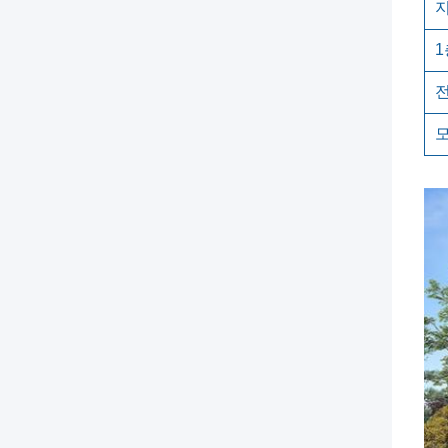
1
전
모