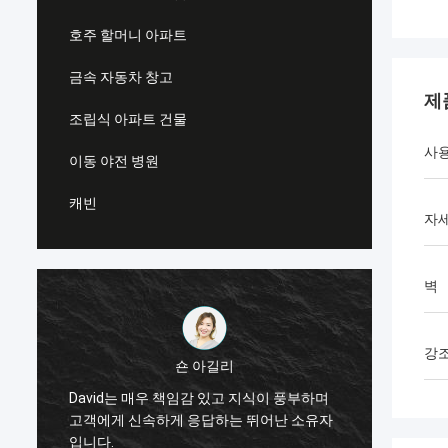
호주 할머니 아파트
금속 자동차 창고
제
조립식 아파트 건물
사
이동 야전 병원
캐빈
자
벽
강
마이클 케언즈
전 세계 어디에서나 배송할 수 있는 강철 프
레임 하우징 솔루션을 찾는 사람들에게
Deep
Deep Blue Smarthouse의 David를 적극 추
이 있습