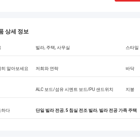
품 상세 정보
용
빌라, 주택, 사무실
스타일
세히 알아보세요
저희와 연락
바닥
ALC 보드/섬유 시멘트 보드/PU 샌드위치
지붕
조하다
단일 빌라 전공
,
5 침실 전조 빌라
,
빌라 전공 가족 주택
게리
단발
blue의 팀워크는 매우 진지하고 책임감
정말 멋진 팀입니다.나는
니다. 저는 그들을 믿습니다.
니다. 또한 삶의 친구가 