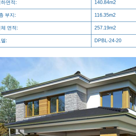
지하면적:
140.84m2
층 부지:
116.35m2
체 면적:
257.19m2
델:
DPBL-24-20