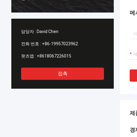
천합니다.
메
담당자 :
David Chen
전화 번호 :
+86-19957023962
왓츠앱 :
+8618067226015
접촉
제
경