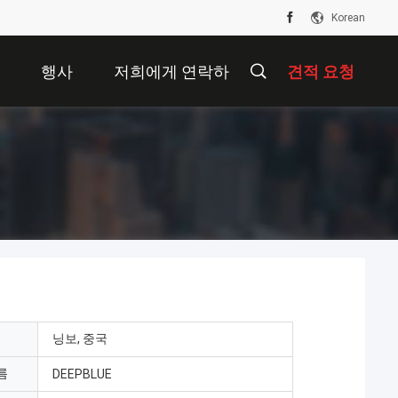
Korean
면
행사
저희에게 연락하
견적 요청
십시오
닝보, 중국
름
DEEPBLUE