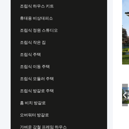
조립식 하우스 키트
휴대용 비상대피소
조립식 정원 스튜디오
조립식 작은 집
조립식 주택
조립식 이동 주택
조립식 모듈러 주택
조립식 방갈로 주택
홈 비치 방갈로
오버워터 방갈로
가벼운 강철 프레임 하우스