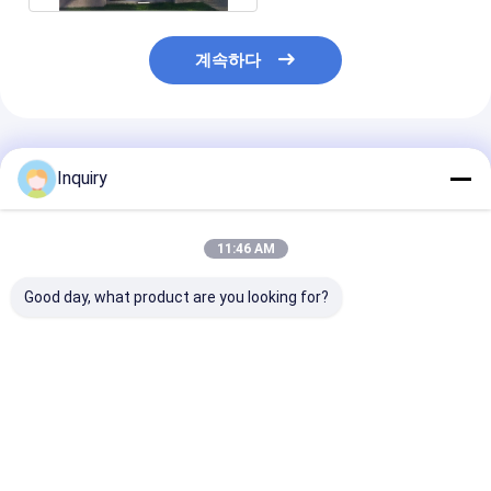
계속하다
추천된 제품
Inquiry
11:46 AM
Good day, what product are you looking for?
가벼운 철강 프레임과
유럽 맞춤형 럭셔리 프
조립식 경량 철골
프리팩트 하우스 벙갈로
리팩트 스틸 프레임 주
식 방갈로 주택 /
택 벙갈로 프로젝트를
주택
위한 프리팩트 하우스
최고의 가격
최고의 가격
최고의 